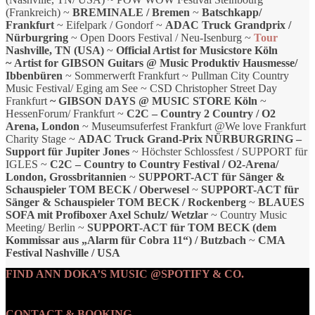
(Frankreich) ~
BREMINALE / Bremen
~
Batschkapp/
Frankfurt
~ Eifelpark / Gondorf ~
ADAC Truck Grandprix /
Nürburgring
~ Open Doors Festival / Neu-Isenburg ~
Tour
Nashville, TN (USA)
~
Official Artist for Musicstore Köln
~
Artist for GIBSON Guitars @ Music Produktiv Hausmesse/
Ibbenbüren
~ Sommerwerft Frankfurt ~ Pullman City Country
Music Festival/ Eging am See ~ CSD Christopher Street Day
Frankfurt
~
GIBSON DAYS @ MUSIC STORE Köln
~
HessenForum/ Frankfurt ~
C2C – Country 2 Country / O2
Arena, London
~ Museumsuferfest Frankfurt @We love Frankfurt
Charity Stage ~
ADAC Truck Grand-Prix NÜRBURGRING –
Support für Jupiter Jones
~ Höchster Schlossfest / SUPPORT für
IGLES ~
C2C – Country to Country Festival / O2-Arena/
London, Grossbritannien
~
SUPPORT-ACT für Sänger &
Schauspieler TOM BECK / Oberwesel
~
SUPPORT-ACT für
Sänger & Schauspieler TOM BECK / Rockenberg
~
BLAUES
SOFA mit Profiboxer Axel Schulz/ Wetzlar
~ Country Music
Meeting/ Berlin ~
SUPPORT-ACT für TOM BECK (dem
Kommissar aus „Alarm für Cobra 11“) / Butzbach
~
CMA
Festival Nashville / USA
FIND ANN DOKA’S MUSIC @SPOTIFY & CO.
CONTACT & BOOKING