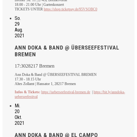
18.00 - 21.00 Uhr | Gartenkonzert
TICKETS UNTER
https://shop.ticketpay.de/95VSOBC0
So.
29
Aug.
2021
ANN DOKA & BAND @ ÜBERSEEFESTIVAL
BREMEN
17:30
28217 Bremen
Ann Doka & Band @ ÜBERSEEFESTIVAL BREMEN
17.30 - 18.15 Uhr
Altes Zollamt | Hansator 1, 28217 Bremen
Infos & Tickets:
https://ueberseefestival-bremen.de
|
https://bit.ly/anndoka-
ueberseefestival
Mi.
20
Okt.
2021
ANN DOKA & BAND @ EL CAMPO