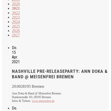
2020
2021
2022
2023
2024
2025
2026
2027
Do.
15
Apr.
2021
NASHVILLE PRE-RELEASEPARTY: ANN DOKA &
BAND @ MEISENFREI BREMEN
20:00
28195 Bremen
Ann Doka & Band @ Meisenfrei Bremen
Hankenstraße 18 | 28195 Bremen
Infos & Tickets:
www.meisenfrei.de
Do.