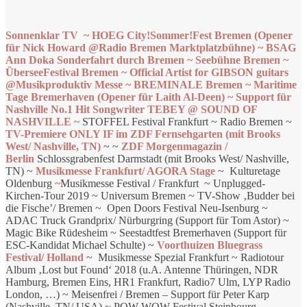
Sonnenklar TV ~ HOEG City!Sommer!Fest Bremen (Opener
für Nick Howard @Radio Bremen Marktplatzbühne)
~
BSAG
Ann Doka Sonderfahrt durch Bremen ~ Seebühne Bremen ~
ÜberseeFestival Bremen ~ Official Artist for GIBSON guitars
@Musikproduktiv Messe
~ BREMINALE Bremen ~ Maritime
Tage Bremerhaven (Opener für Laith Al-Deen) ~ Support für
Nashville No.1 Hit Songwriter TEBEY @ SOUND OF
NASHVILLE ~
STOFFEL Festival Frankfurt ~ Radio Bremen ~
TV-Premiere ONLY IF im ZDF Fernsehgarten (mit Brooks
West/ Nashville, TN)
~ ~
ZDF Morgenmagazin /
Berlin
Schlossgrabenfest Darmstadt (mit Brooks West/ Nashville,
TN) ~
Musikmesse Frankfurt/ AGORA Stage
~
Kulturetage
Oldenburg
~
Musikmesse Festival / Frankfurt ~ Unplugged-
Kirchen-Tour 2019 ~ Universum Bremen ~ TV-Show ‚Budder bei
die Fische’/ Bremen ~ Open Doors Festival Neu-Isenburg ~
ADAC Truck Grandprix/ Nürburgring (Support für Tom Astor) ~
Magic Bike Rüdesheim ~ Seestadtfest Bremerhaven (Support für
ESC-Kandidat Michael Schulte) ~
Voorthuizen Bluegrass
Festival/ Holland
~ Musikmesse Spezial Frankfurt ~ Radiotour
Album ‚Lost but Found‘ 2018 (u.A. Antenne Thüringen, NDR
Hamburg, Bremen Eins, HR1 Frankfurt, Radio7 Ulm, LYP Radio
London, …) ~ Meisenfrei / Bremen – Support für Peter Karp
(Nashville, TN/ USA) ~ POW WOW Festival Steinbourg